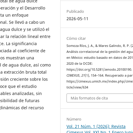
total de agua dulce
eración y el Desarrollo
Publicado
ta un enfoque
2026-05-11
nal. Se llevó a cabo un
agua dulce y se utilizó el
r la relación lineal entre
Cómo citar
ce. La significancia
Somoza Ríos, J. A., & Mares Galindo, R. P. (
ciada al coeficiente de
Análisis correlacional de la gestión del agu
ados muestran una
en México: estudio basado en datos de 201
2020 de la OCDE:
l de agua dulce, así como
https://doi.org/10.5281/zenodo.20100190.
la extracción bruta total
CIMEXUS
,
21
(1), 154–164. Recuperado a par
sión creciente sobre los
https://cimexus.umich.mx/index.php/cime
oce que el estudio
ticle/view/634
iables analizadas, sin
Más formatos de cita
sibilidad de futuras
 dinámicas del recurso
Número
Vol. 21 Núm. 1 (2026): Revista
Cimexus Vol. XXI No. 1 Enero Juni