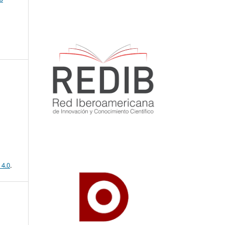
 4.0
.