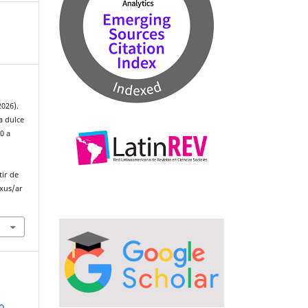
2026).
a dulce
0 a
tir de
xus/ar
o