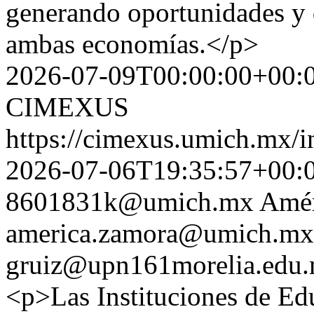
generando oportunidades y 
ambas economías.</p>
2026-07-09T00:00:00+00:
CIMEXUS
https://cimexus.umich.mx/i
2026-07-06T19:35:57+00:
8601831k@umich.mx
Amér
america.zamora@umich.mx
gruiz@upn161morelia.edu
<p>Las Instituciones de Ed