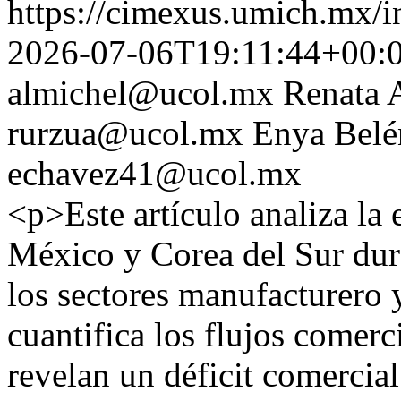
https://cimexus.umich.mx/i
2026-07-06T19:11:44+00:
almichel@ucol.mx
Renata 
rurzua@ucol.mx
Enya Belé
echavez41@ucol.mx
<p>Este artículo analiza la
México y Corea del Sur dur
los sectores manufacturero y
cuantifica los flujos comerci
revelan un déficit comercial