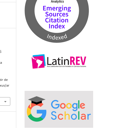
J.
ca
tir de
xus/ar