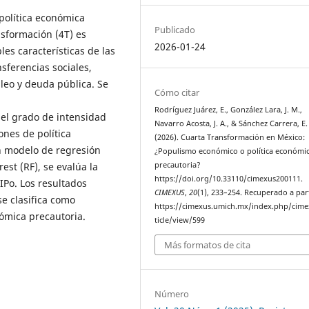
 política económica
Publicado
sformación (4T) es
2026-01-24
les características de las
sferencias sociales,
pleo y deuda pública. Se
Cómo citar
Rodríguez Juárez, E., González Lara, J. M.,
 el grado de intensidad
Navarro Acosta, J. A., & Sánchez Carrera, E. 
ones de política
(2026). Cuarta Transformación en México:
un modelo de regresión
¿Populismo económico o política económi
st (RF), se evalúa la
precautoria?
https://doi.org/10.33110/cimexus200111.
IPo. Los resultados
CIMEXUS
,
20
(1), 233–254. Recuperado a par
se clasifica como
https://cimexus.umich.mx/index.php/cime
ómica precautoria.
ticle/view/599
Más formatos de cita
Número