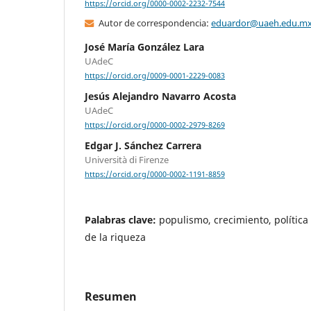
https://orcid.org/0000-0002-2232-7544
Autor de correspondencia:
eduardor@uaeh.edu.m
José María González Lara
UAdeC
https://orcid.org/0009-0001-2229-0083
Jesús Alejandro Navarro Acosta
UAdeC
https://orcid.org/0000-0002-2979-8269
Edgar J. Sánchez Carrera
Università di Firenze
https://orcid.org/0000-0002-1191-8859
Palabras clave:
populismo, crecimiento, política
de la riqueza
Resumen