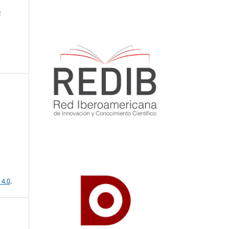
o
 4.0
.