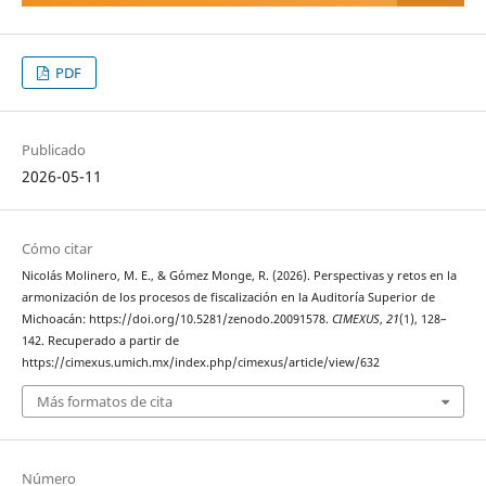
PDF
Publicado
2026-05-11
Cómo citar
Nicolás Molinero, M. E., & Gómez Monge, R. (2026). Perspectivas y retos en la
armonización de los procesos de fiscalización en la Auditoría Superior de
Michoacán: https://doi.org/10.5281/zenodo.20091578.
CIMEXUS
,
21
(1), 128–
142. Recuperado a partir de
https://cimexus.umich.mx/index.php/cimexus/article/view/632
Más formatos de cita
Número