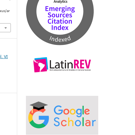
xus/ar
. VI