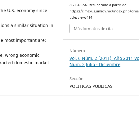
6
(2), 43–56. Recuperado a partir de
 the U.S. economy since
https://cimexus.umich.mx/index.php/cime
ticle/view/414
sions a similar situation in
Más formatos de cita
he most important are:
Número
rate, wrong economic
Vol. 6 Núm. 2 (2011): Año 2011 Vol
tracted domestic market
Núm. 2 Julio - Diciembre
Sección
POLITICAS PUBLICAS