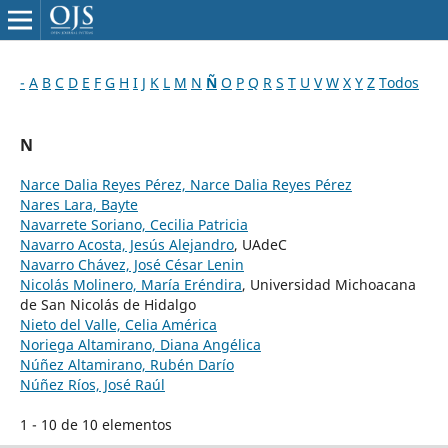
-
A
B
C
D
E
F
G
H
I
J
K
L
M
N
Ñ
O
P
Q
R
S
T
U
V
W
X
Y
Z
Todos
N
Narce Dalia Reyes Pérez, Narce Dalia Reyes Pérez
Nares Lara, Bayte
Navarrete Soriano, Cecilia Patricia
Navarro Acosta, Jesús Alejandro
, UAdeC
Navarro Chávez, José César Lenin
Nicolás Molinero, María Eréndira
, Universidad Michoacana
de San Nicolás de Hidalgo
Nieto del Valle, Celia América
Noriega Altamirano, Diana Angélica
Núñez Altamirano, Rubén Darío
Núñez Ríos, José Raúl
1 - 10 de 10 elementos